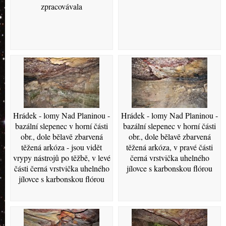
zpracovávala
Hrádek - lomy Nad Planinou -
Hrádek - lomy Nad Planinou -
bazální slepenec v horní části
bazální slepenec v horní části
obr., dole bělavě zbarvená
obr., dole bělavě zbarvená
těžená arkóza - jsou vidět
těžená arkóza, v pravé části
vrypy nástrojů po těžbě, v levé
černá vrstvička uhelného
části černá vrstvička uhelného
jílovce s karbonskou flórou
jílovce s karbonskou flórou