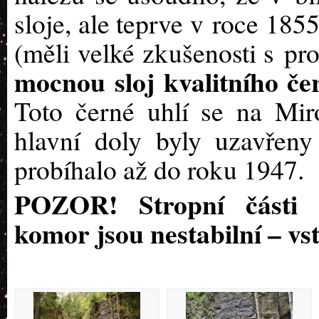
sloje, ale teprve v roce 18
(měli velké zkušenosti s pro
mocnou sloj kvalitního če
Toto černé uhlí se na Miro
hlavní doly byly uzavřeny
probíhalo až do roku 1947.
POZOR! Stropní části n
komor jsou nestabilní – vs