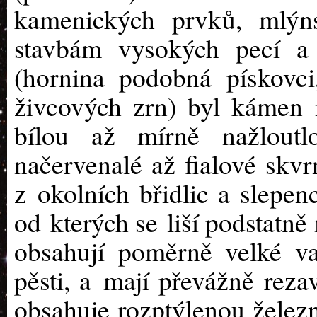
kamenických prvků, mlý
stavbám vysokých pecí a 
(hornina podobná pískovci
živcových zrn) byl kámen 
bílou až mírně nažloutl
načervenalé až fialové skv
z okolních břidlic a slepen
od kterých se liší podstatn
obsahují poměrně velké va
pěsti, a mají převážně rez
obsahuje rozptýlenou železn