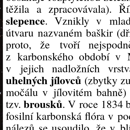
těžila a zpracovávala). 
slepence
. Vznikly v mlad
útvaru nazvaném baškir (dří
proto, že tvoří nejspodn
z karbonského období v M
v jejich nadložních vrs
uhelných jílovců
(zbytky zu
močálu v jílovitém bahně)
brousků
tzv.
. V roce 1834 b
fosilní karbonská flóra v po
nálezů se usoudilo, že v bl