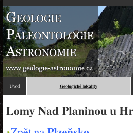
Geologické lokality
Úvod
Lomy Nad Planinou u H
Plzeňsko
Zpět na