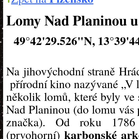
Lomy Nad Planinou 
49°42'29.526"N, 13°39'4
Na jihovýchodní straně Hr
přírodní kino nazývané „V l
několik lomů, které byly ve 
Nad Planinou (do lomu vás 
značka). Od roku 1786 
karbonské ark
(prvohorní)