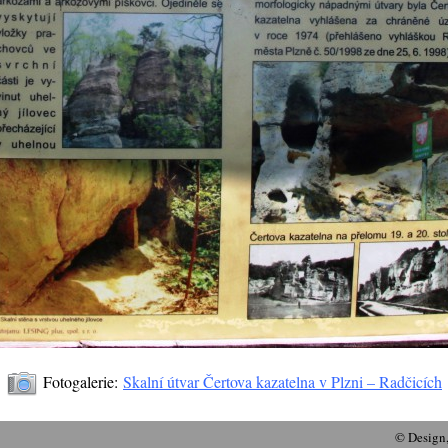
Fotogalerie:
Skalní útvar Čertova kazatelna v Plzni – Radčicích
© Design