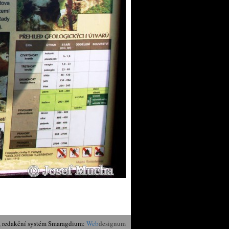
, redakční systém Smaragdium:
Web
designum