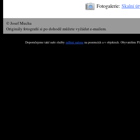
Fotogalerie:
Skalní út
© Josef Mucha
Originály fotografií si po dohodě můžete vyžádat e-mailem.
Doporučujeme také naše služby
měření radonu
na pozemcích a v objektech. Obyvatelům Plz