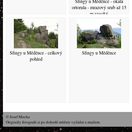
Sfingy u Měděnce - okatá
ortorula - mrazový srub až 15
m vysoký
Sfingy u Měděnce - celkový
Sfingy u Měděnce
pohled
© Josef Mucha
Originály fotografií si po dohodě můžete vyžádat e-mailem.