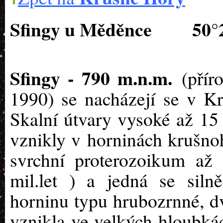
Sfingy u Měděnce
50°
Sfingy - 790 m.n.m.
(přír
1990) se nacházejí se v K
Skalní útvary vysoké až 15 
vznikly v horninách krušnoh
svrchní proterozoikum až
mil.let ) a jedná se sil
horninu typu hrubozrnné, dv
vznikla ve velkých hloubká