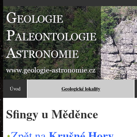
Geologické lokality
Úvod
Sfingy u Měděnce
Krušné Hory
Zpět na