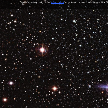
Doporučujeme také naše služby
měření radonu
na pozemcích a v objektech. Obyvatelům Plz