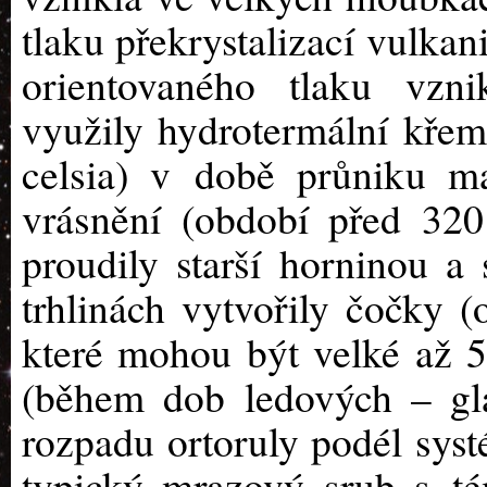
tlaku překrystalizací vulkan
orientovaného tlaku vznik
využily hydrotermální křemi
celsia) v době průniku m
vrásnění (období před 320 
proudily starší horninou a
trhlinách vytvořily čočky 
které mohou být velké až 
(během dob ledových – gla
rozpadu ortoruly podél sys
typický mrazový srub s té