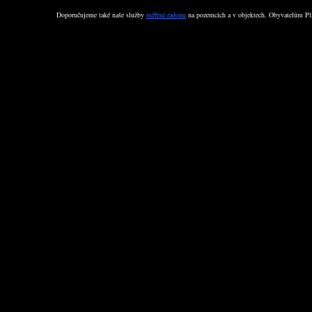
Doporučujeme také naše služby
měření radonu
na pozemcích a v objektech. Obyvatelům Plz