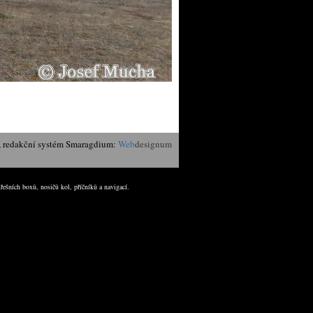
, redakční systém Smaragdium:
Web
designum
řešních boxů, nosičů kol, příčníků a navigací.