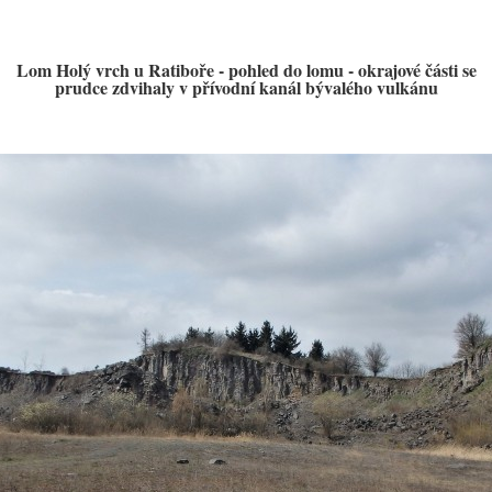
Lom Holý vrch u Ratiboře - pohled do lomu - okrajové části se
prudce zdvihaly v přívodní kanál bývalého vulkánu