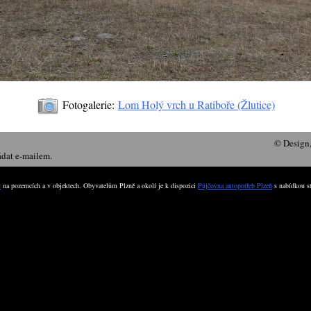
Fotogalerie:
Lom Holý vrch u Ratiboře (Žlutice)
© Design
ádat e-mailem.
u
na pozemcích a v objektech. Obyvatelům Plzně a okolí je k dispozici
Půjčovna autopotřeb Plzeň
s nabídkou st