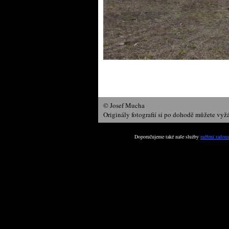
© Josef Mucha
Originály fotografií si po dohodě můžete vyž
Doporučujeme také naše služby
měření radon