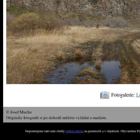
Fotogalerie:
L
© Josef Mucha
Originály fotografií si po dohodě můžete vyžádat e-mailem.
Doporučujeme také naše služby
měření radonu
na pozemcích a v objektech. Obyvatelům Plz