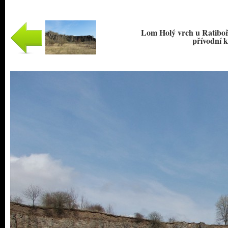
Lom Holý vrch u Ratiboře
přívodní 