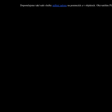
Doporučujeme také naše služby
měření radonu
na pozemcích a v objektech. Obyvatelům Plz