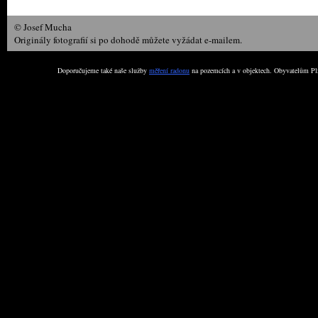
© Josef Mucha
Originály fotografií si po dohodě můžete vyžádat e-mailem.
Doporučujeme také naše služby
měření radonu
na pozemcích a v objektech. Obyvatelům Plz