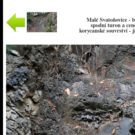
Malé Svatoňovice - b
spodní turon a cen
korycanské souvrství - j