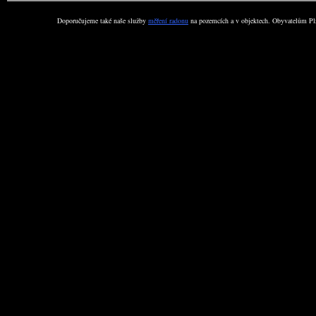
Doporučujeme také naše služby
měření radonu
na pozemcích a v objektech. Obyvatelům Plz