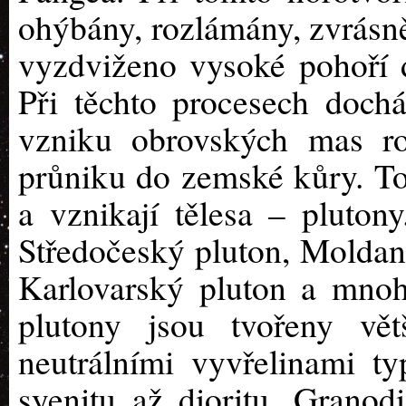
ohýbány, rozlámány, zvrásn
vyzdviženo vysoké pohoří 
Při těchto procesech dochá
vzniku obrovských mas r
průniku do zemské kůry. T
a vznikají tělesa – pluton
Středočeský pluton, Moldan
Karlovarský pluton a mnoh
plutony jsou tvořeny vět
neutrálními vyvřelinami ty
syenitu až dioritu. Grano