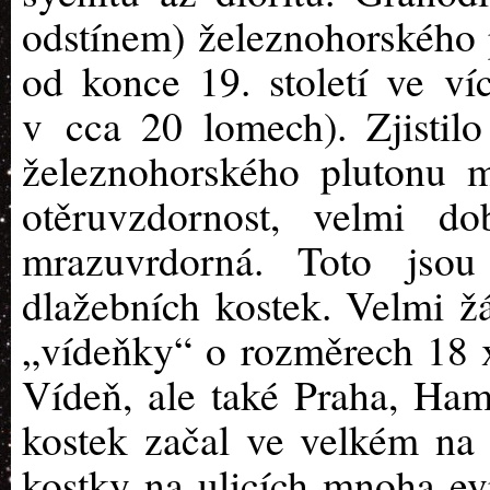
odstínem) železnohorského p
od konce 19. století ve v
v cca 20 lomech). Zjistilo
železnohorského plutonu m
otěruvzdornost, velmi do
mrazuvrdorná. Toto jsou 
dlažebních kostek. Velmi ž
„vídeňky“ o rozměrech 18 
Vídeň, ale také Praha, Ha
kostek začal ve velkém na 
kostky na ulicích mnoha e