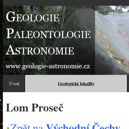
Geologické lokality
Úvod
Lom Proseč
Východní Čechy
Zpět na