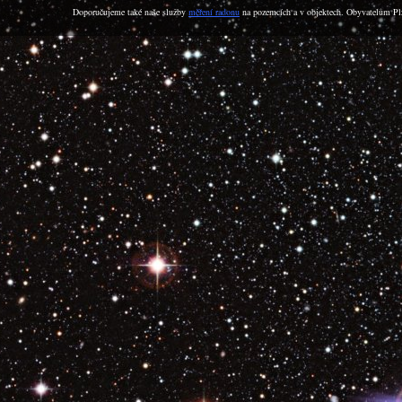
Doporučujeme také naše služby
měření radonu
na pozemcích a v objektech. Obyvatelům Plz