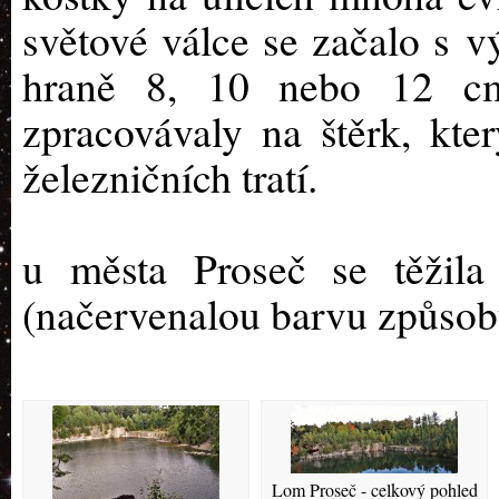
světové válce se začalo s 
hraně 8, 10 nebo 12 cm
zpracovávaly na štěrk, kter
železnič
V zatop
u města Proseč se těžila
(načervenalou barvu způsobu
Lom Proseč - celkový pohled