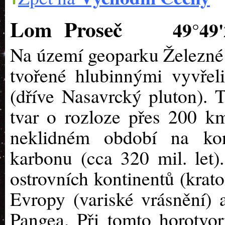
Lom Proseč
49°49'
Na území geoparku Železné h
tvořené hlubinnými vyvřel
(dříve Nasavrcký pluton). 
tvar o rozloze přes 200 k
neklidném období na konc
karbonu (cca 320 mil. let
ostrovních kontinentů (krato
Evropy (variské vrásnění) 
Pangea. Při tomto horotvo