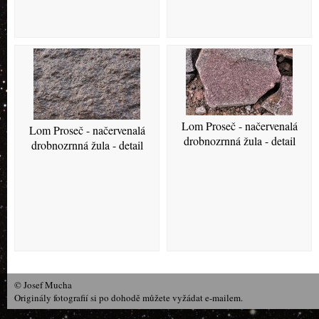
Lom Proseč - načervenalá
Lom Proseč - načervenalá
drobnozrnná žula - detail
drobnozrnná žula - detail
© Josef Mucha
Originály fotografií si po dohodě můžete vyžádat e-mailem.