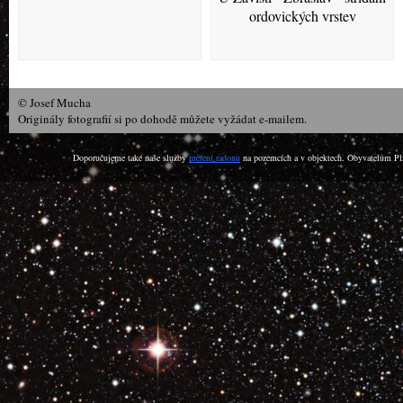
ordovických vrstev
© Josef Mucha
Originály fotografií si po dohodě můžete vyžádat e-mailem.
Doporučujeme také naše služby
měření radonu
na pozemcích a v objektech. Obyvatelům Plz