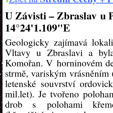
U Závisti – Zbrasla
14°24'1.109"E
Geologicky zajímavá lokal
Vltavy u Zbraslavi a byla
Komořan. V horninovém def
strmě, variským vrásněním (
letenské souvrství ordovic
mil.let). Je tvořeno poloha
drob s polohami křeme