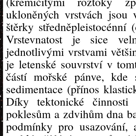
(křemičitými roztoky z
ukloněných vrstvách jsou 
štěrky středněpleistocénní (
Vrstevnatost je sice ve
jednotlivými vrstvami většin
je letenské souvrství v to
částí mořské pánve, kde s
sedimentace (přínos klastic
Díky tektonické činnost
poklesům a zdvihům dna ba
podmínky pro usazování, 