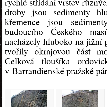
rychlé střídání vrstev různý
droby jsou sedimenty hl
křemence jsou sediment
budoucího Českého mas
nacházely hluboko na jižní 
tvořily okrajovou část m
Celková tloušťka ordovi
v Barrandienské pražské pá