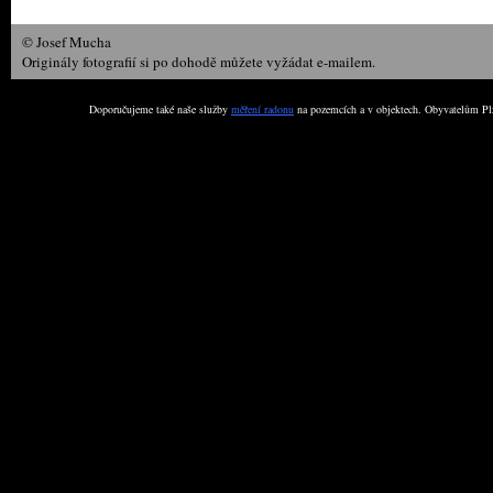
© Josef Mucha
Originály fotografií si po dohodě můžete vyžádat e-mailem.
Doporučujeme také naše služby
měření radonu
na pozemcích a v objektech. Obyvatelům Plz