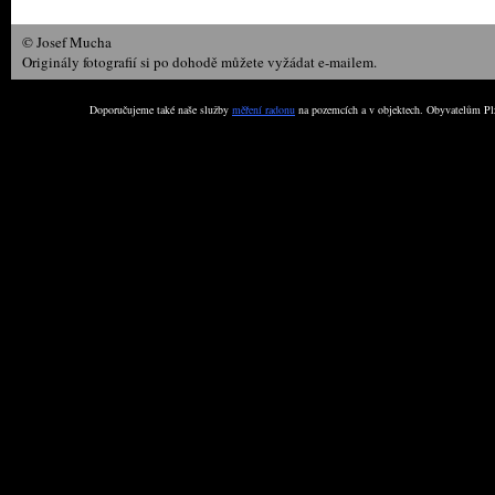
© Josef Mucha
Originály fotografií si po dohodě můžete vyžádat e-mailem.
Doporučujeme také naše služby
měření radonu
na pozemcích a v objektech. Obyvatelům Plz