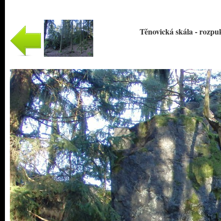
Těnovická skála - rozpuka