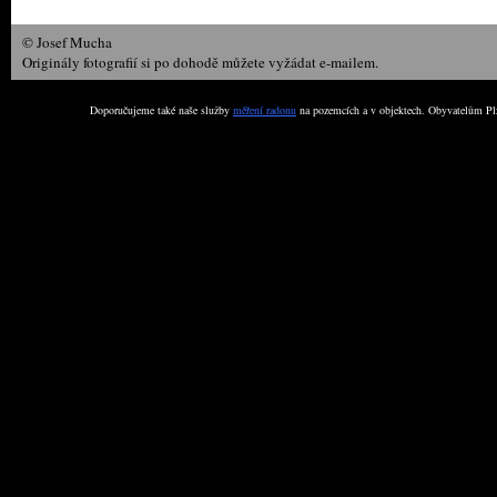
© Josef Mucha
Originály fotografií si po dohodě můžete vyžádat e-mailem.
Doporučujeme také naše služby
měření radonu
na pozemcích a v objektech. Obyvatelům Plz