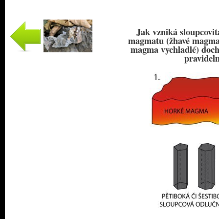
Jak vzniká sloupcovit
magmatu (žhavé magma m
magma vychladlé) doch
pravideln