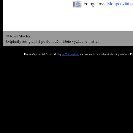
Fotogalerie:
Sloupcovitá o
© Josef Mucha
Originály fotografií si po dohodě můžete vyžádat e-mailem.
Doporučujeme také naše služby
měření radonu
na pozemcích a v objektech. Obyvatelům Plz