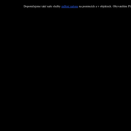
Doporučujeme také naše služby
měření radonu
na pozemcích a v objektech. Obyvatelům Plz