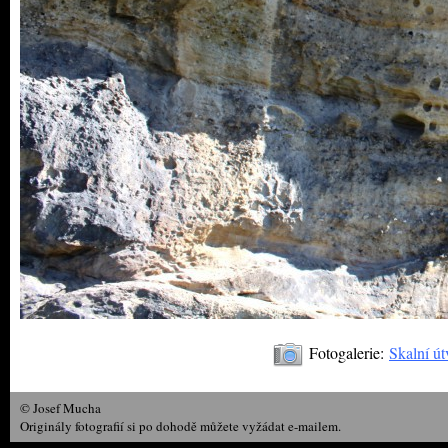
Fotogalerie:
Skalní út
© Josef Mucha
Originály fotografií si po dohodě můžete vyžádat e-mailem.