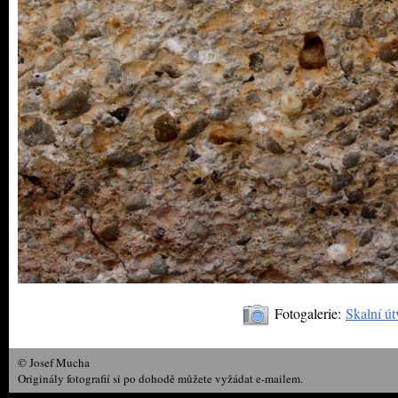
Fotogalerie:
Skalní út
© Josef Mucha
Originály fotografií si po dohodě můžete vyžádat e-mailem.