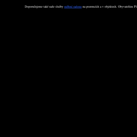
Doporučujeme také naše služby
měření radonu
na pozemcích a v objektech. Obyvatelům Plz