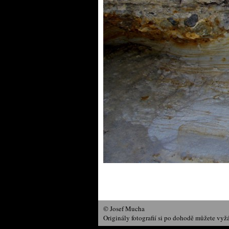
© Josef Mucha
Originály fotografií si po dohodě můžete vyž