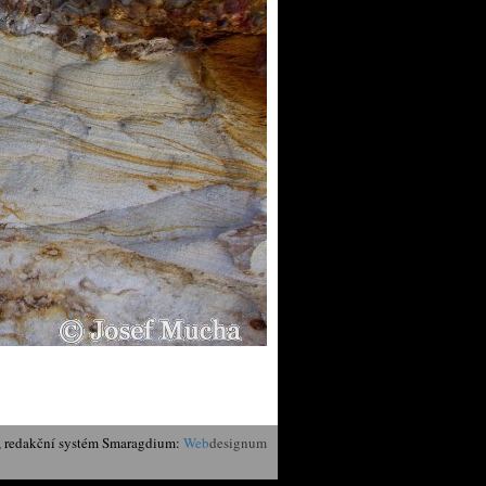
, redakční systém Smaragdium:
Web
designum