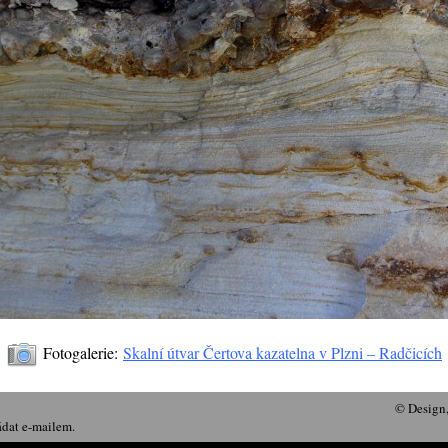
Fotogalerie:
Skalní útvar Čertova kazatelna v Plzni – Radčicích
© Design
ádat e-mailem.