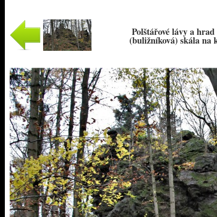
Polštářové lávy a hrad
(buližníková) skála na 