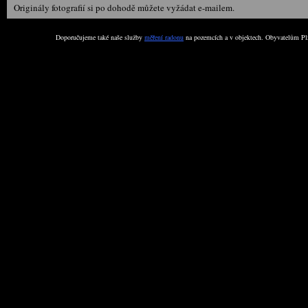
Originály fotografií si po dohodě můžete vyžádat e-mailem.
Doporučujeme také naše služby
měření radonu
na pozemcích a v objektech. Obyvatelům Plz