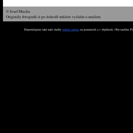
© Josef Mucha
Originály fotografií si po dohodě můžete vyžádat e-mailem.
Doporučujeme také naše služby
měření radonu
na pozemcích a v objektech. Obyvatelům Plz