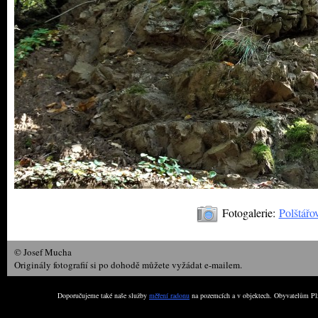
Fotogalerie:
Polštářo
© Josef Mucha
Originály fotografií si po dohodě můžete vyžádat e-mailem.
Doporučujeme také naše služby
měření radonu
na pozemcích a v objektech. Obyvatelům Plz