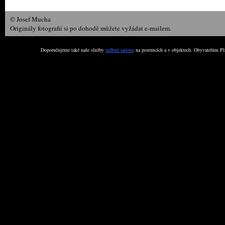
© Josef Mucha
Originály fotografií si po dohodě můžete vyžádat e-mailem.
Doporučujeme také naše služby
měření radonu
na pozemcích a v objektech. Obyvatelům Plz