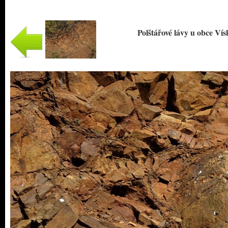
Polštářové lávy u obce Vís