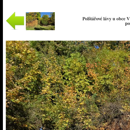
Polštářové lávy u obce V
po