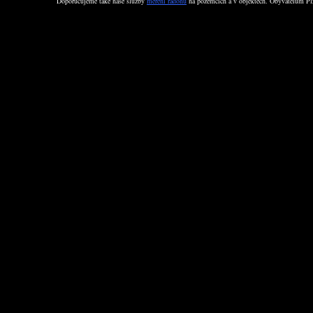
Doporučujeme také naše služby
měření radonu
na pozemcích a v objektech. Obyvatelům Plz