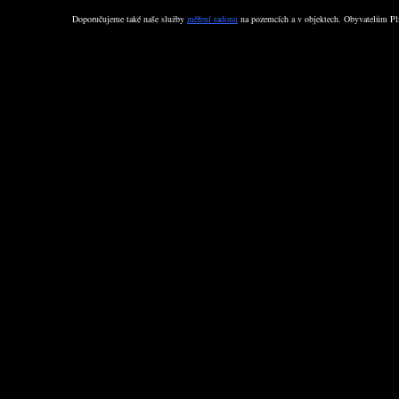
Doporučujeme také naše služby
měření radonu
na pozemcích a v objektech. Obyvatelům Plz