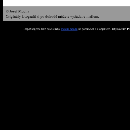
© Josef Mucha
Originály fotografií si po dohodě můžete vyžádat e-mailem.
Doporučujeme také naše služby
měření radonu
na pozemcích a v objektech. Obyvatelům Plz