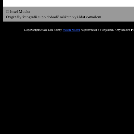
© Josef Mucha
Originály fotografií si po dohodě můžete vyžádat e-mailem.
Doporučujeme také naše služby
měření radonu
na pozemcích a v objektech. Obyvatelům Plz