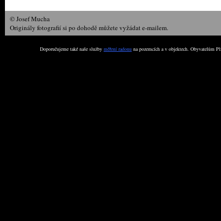
© Josef Mucha
Originály fotografií si po dohodě můžete vyžádat e-mailem.
Doporučujeme také naše služby
měření radonu
na pozemcích a v objektech. Obyvatelům Plz