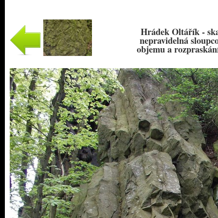
Hrádek Oltářík - ska
nepravidelná sloupc
objemu a rozpraskán