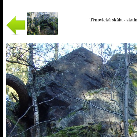
Těnovická skála - skalní