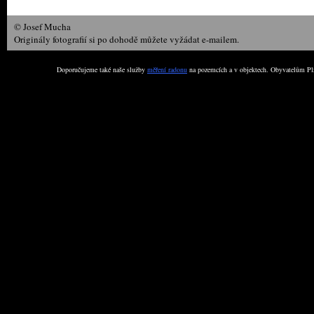
© Josef Mucha
Originály fotografií si po dohodě můžete vyžádat e-mailem.
Doporučujeme také naše služby
měření radonu
na pozemcích a v objektech. Obyvatelům Plz