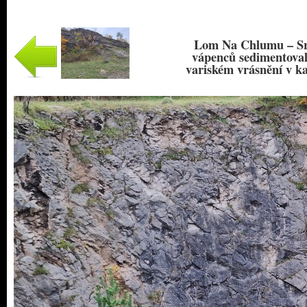
Lom Na Chlumu – Srb
vápenců sedimentoval
variském vrásnění v k