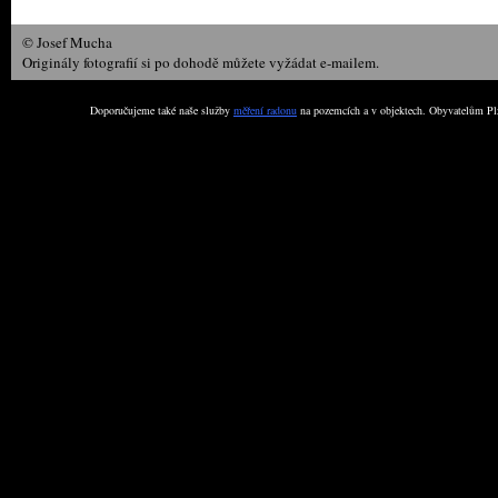
© Josef Mucha
Originály fotografií si po dohodě můžete vyžádat e-mailem.
Doporučujeme také naše služby
měření radonu
na pozemcích a v objektech. Obyvatelům Plz