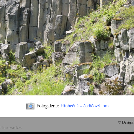
Fotogalerie:
Hřebečná – čedičový lom
© Design
ádat e-mailem.