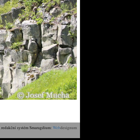
, redakční systém Smaragdium:
Web
designum