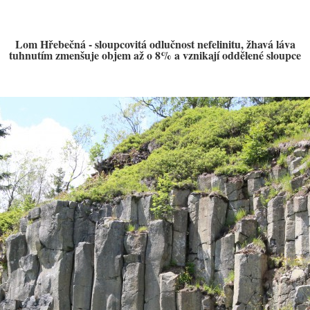
Lom Hřebečná - sloupcovitá odlučnost nefelinitu, žhavá láva
tuhnutím zmenšuje objem až o 8% a vznikají oddělené sloupce