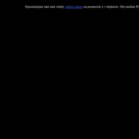
Doporučujeme také naše služby
měření radonu
na pozemcích a v objektech. Obyvatelům Plz