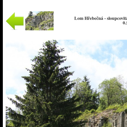
Lom Hřebečná - sloupcovitá 
0