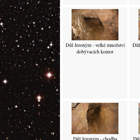
Důl Jeroným - velké množství
Důl
dobývacích komor
Důl Jeroným - chodba
Důl