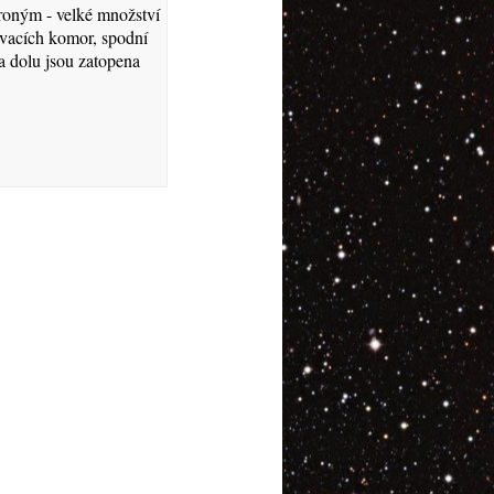
roným - velké množství
vacích komor, spodní
a dolu jsou zatopena