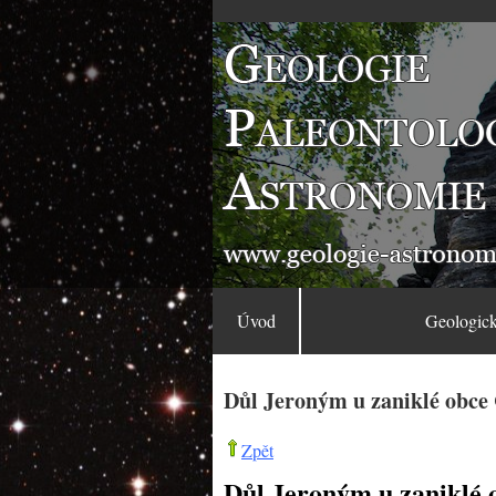
Úvod
Geologick
Důl Jeroným u zaniklé obce 
Zpět
Důl Jeroným u zaniklé 