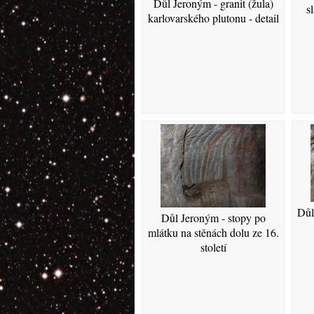
Důl Jeroným - granit (žula)
s
karlovarského plutonu - detail
Důl
Důl Jeroným - stopy po
mlátku na stěnách dolu ze 16.
století