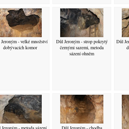
 Jeroným - velké množství
Důl Jeroným - strop pokrytý
Důl Je
dobývacích komor
černými sazemi, metoda
d
sázení ohněm
 Jeroným - metoda sázení
Důl Jeroným - chodba