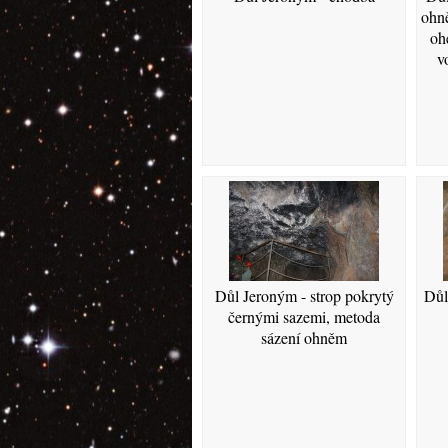
ohně
ohe
v
Důl Jeroným - strop pokrytý
Důl
černými sazemi, metoda
sázení ohněm