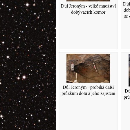
Důl
Důl Jeroným - velké množství
dob
dobývacích komor
se 
Důl Jeroným - probíhá další
Dů
průzkum dolu a jeho zajištění
prů