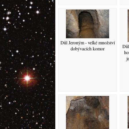
Důl Jeroným - velké množství
Důl
dobývacích komor
ho
j