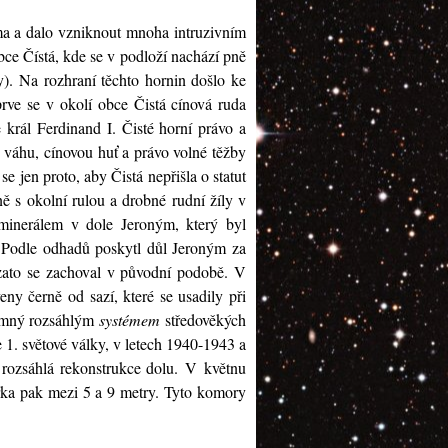
ma a dalo vzniknout mnoha intruzivním
ce Čístá, kde se v podloží nachází pně
y). Na rozhraní těchto hornin došlo ke
jprve se v okolí obce Čistá cínová ruda
král Ferdinand I. Čisté horní právo a
u váhu, cínovou huť a právo volné těžby
se jen proto, aby Čistá nepřišla o statut
 s okolní rulou a drobné rudní žíly v
 minerálem v dole Jeroným, který byl
. Podle odhadů poskytl důl Jeroným za
e zato se zachoval v původní podobě. V
eny černě od sazí, které se usadily při
znamný rozsáhlým
systémem
středověkých
1. světové války, v letech 1940-1943 a
rozsáhlá rekonstrukce dolu. V květnu
řka pak mezi 5 a 9 metry. Tyto komory