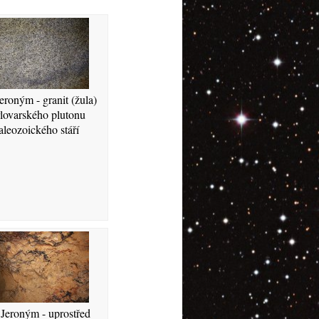
eroným - granit (žula)
lovarského plutonu
aleozoického stáří
Jeroným - uprostřed