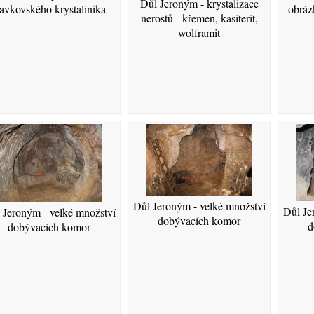
Důl Jeroným - krystalizace
lavkovského krystalinika
obráz
nerostů - křemen, kasiterit,
wolframit
Důl Jeroným - velké množství
Důl Je
 Jeroným - velké množství
dobývacích komor
d
dobývacích komor