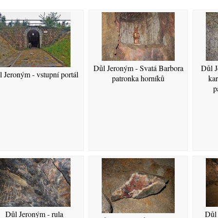
Důl Jeroným - Svatá Barbora
Důl J
 Jeroným - vstupní portál
patronka horníků
kar
p
Důl Jeroným - rula
Důl 