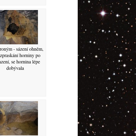
roným - sázení ohněm,
ozpraskání horniny po
zení, se hornina lépe
dobývala