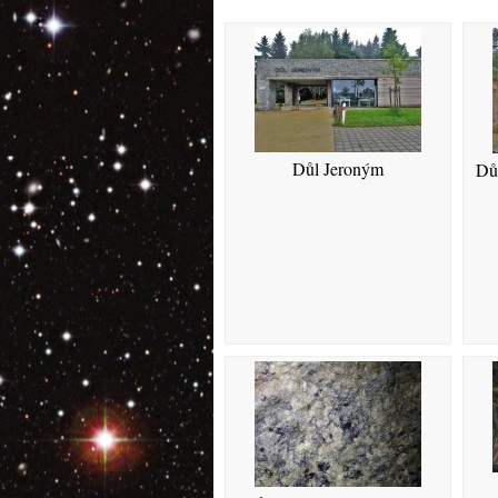
Důl Jeroným
Důl