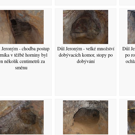
 Jeroným - chodba postup
Důl Jeroným - velké množství
Důl Je
rníka v těžbě horniny byl
dobývacích komor, stopy po
po r
en několik centimetrů za
dobývání
ochla
směnu