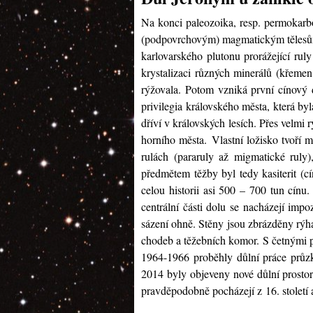
Na konci paleozoika, resp. permokarb
(podpovrchovým) magmatickým tělesům (
karlovarského plutonu prorážející rul
krystalizaci různých minerálů (křemen,
rýžovala. Potom vzniká první cínový 
privilegia královského města, která by
dříví v královských lesích. Přes velmi r
horního města. Vlastní ložisko tvoří
rulách (pararuly až migmatické ruly
předmětem těžby byl tedy kasiterit (
celou historii asi 500 – 700 tun cínu
centrální části dolu se nacházejí impo
sázení ohně. Stěny jsou zbrázděny rýh
chodeb a těžebních komor. S četnými p
1964-1966 proběhly důlní práce průz
2014 byly objeveny nové důlní prosto
pravděpodobně pocházejí z 16. století a