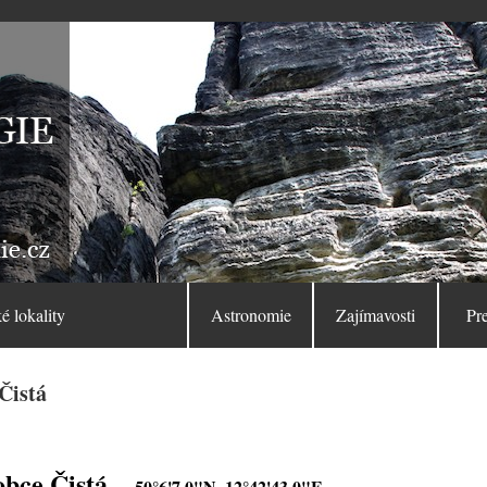
é lokality
Astronomie
Zajímavosti
Pr
Čistá
obce Čistá
50°6'7.0"N, 12°42'43.0"E