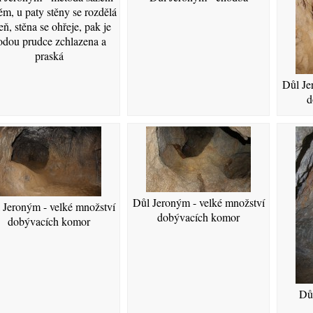
m, u paty stěny se rozdělá
ň, stěna se ohřeje, pak je
odou prudce zchlazena a
praská
Důl Je
d
Důl Jeroným - velké množství
 Jeroným - velké množství
dobývacích komor
dobývacích komor
Dů