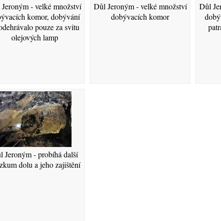
 Jeroným - velké množství
Důl Jeroným - velké množství
Důl Je
ývacích komor, dobývání
dobývacích komor
dobý
odehrávalo pouze za svitu
patr
olejových lamp
l Jeroným - probíhá další
zkum dolu a jeho zajištění