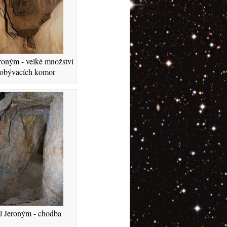
roným - velké množství
obývacích komor
l Jeroným - chodba