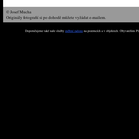
© Josef Mucha
Originály fotografií si po dohodě můžete vyžádat e-mailem.
Doporučujeme také naše služby
měření radonu
na pozemcích a v objektech. Obyvatelům Plz