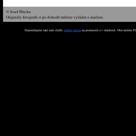
© Josef Mucha
Originály fotografií si po dohodě můžete vyžádat e-mailem.
Doporučujeme také naše služby
měření radonu
na pozemcích a v objektech. Obyvatelům Plz