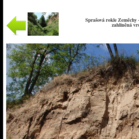
Sprašová rokle Zeměchy -
zahliněná vrs