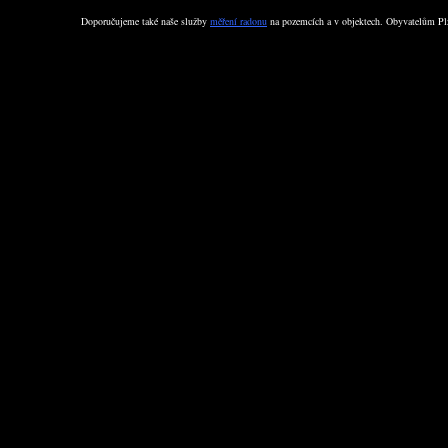
Doporučujeme také naše služby
měření radonu
na pozemcích a v objektech. Obyvatelům Plz