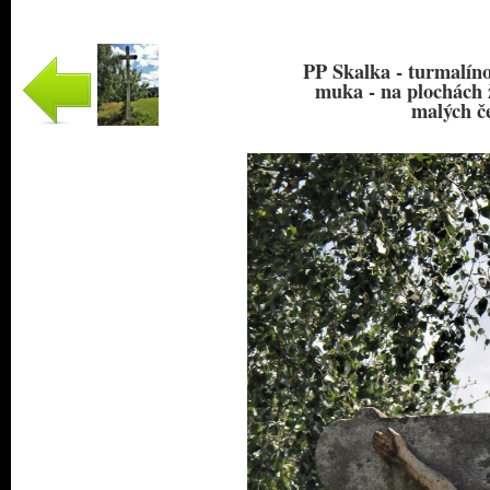
PP Skalka - turmalínov
muka - na plochách 
malých če