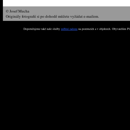
© Josef Mucha
Originály fotografií si po dohodě můžete vyžádat e-mailem.
Doporučujeme také naše služby
měření radonu
na pozemcích a v objektech. Obyvatelům Plz