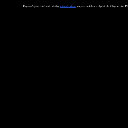
Doporučujeme také naše služby
měření radonu
na pozemcích a v objektech. Obyvatelům Plz