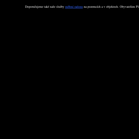
Doporučujeme také naše služby
měření radonu
na pozemcích a v objektech. Obyvatelům Plz