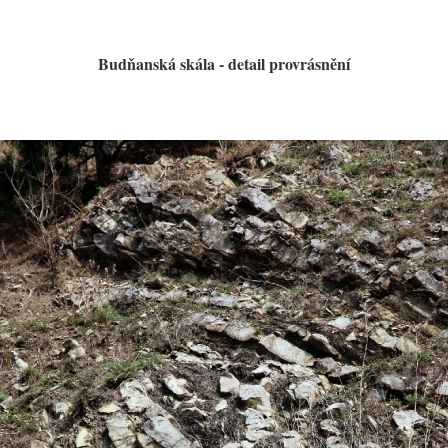
Budňanská skála - detail provrásnění