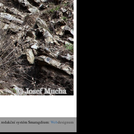
, redakční systém Smaragdium:
Web
designum