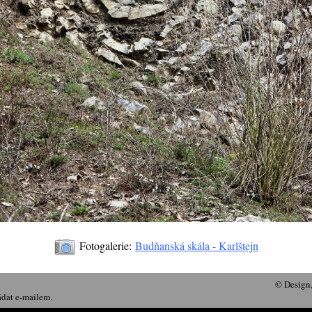
Fotogalerie:
Budňanská skála - Karlštejn
© Design
ádat e-mailem.