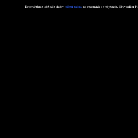
Doporučujeme také naše služby
měření radonu
na pozemcích a v objektech. Obyvatelům Plz