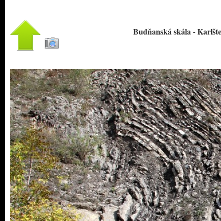
Budňanská skála - Karlštej