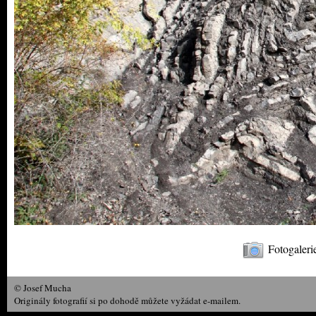
Fotogaleri
© Josef Mucha
Originály fotografií si po dohodě můžete vyžádat e-mailem.