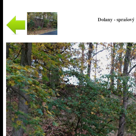
Dolany - sprašový p