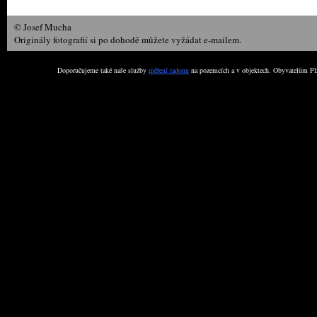
© Josef Mucha
Originály fotografií si po dohodě můžete vyžádat e-mailem.
Doporučujeme také naše služby
měření radonu
na pozemcích a v objektech. Obyvatelům Plz