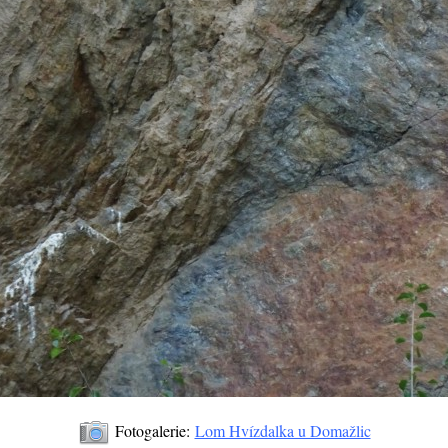
Fotogalerie:
Lom Hvízdalka u Domažlic