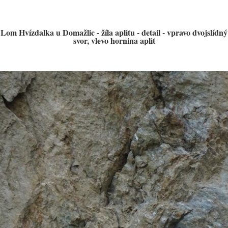
Lom Hvízdalka u Domažlic - žíla aplitu - detail - vpravo dvojslídný
svor, vlevo hornina aplit