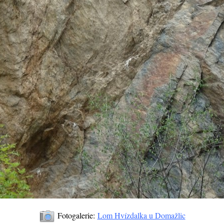
Fotogalerie:
Lom Hvízdalka u Domažlic