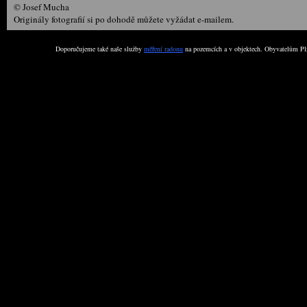
© Josef Mucha
Originály fotografií si po dohodě můžete vyžádat e-mailem.
Doporučujeme také naše služby
měření radonu
na pozemcích a v objektech. Obyvatelům Plz