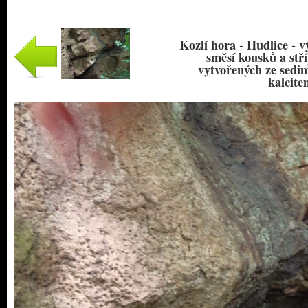
Kozlí hora - Hudlice - v
směsí kousků a stří
vytvořených ze sedi
kalcit