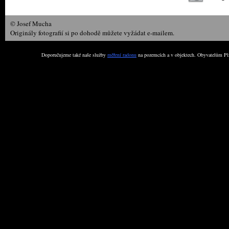
© Josef Mucha
Originály fotografií si po dohodě můžete vyžádat e-mailem.
Doporučujeme také naše služby
měření radonu
na pozemcích a v objektech. Obyvatelům Plz