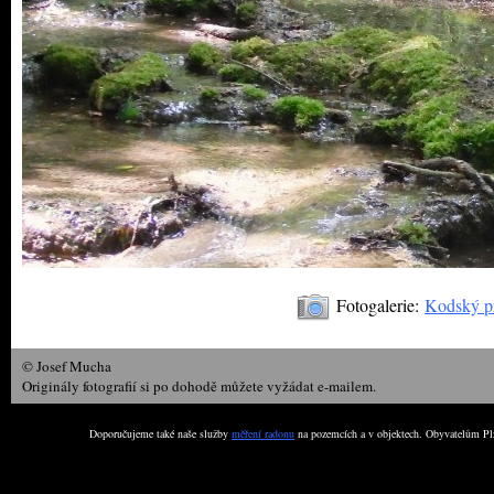
Fotogalerie:
Kodský pr
© Josef Mucha
Originály fotografií si po dohodě můžete vyžádat e-mailem.
Doporučujeme také naše služby
měření radonu
na pozemcích a v objektech. Obyvatelům Plz