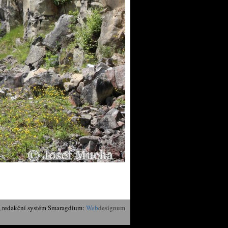
, redakční systém Smaragdium:
Web
designum