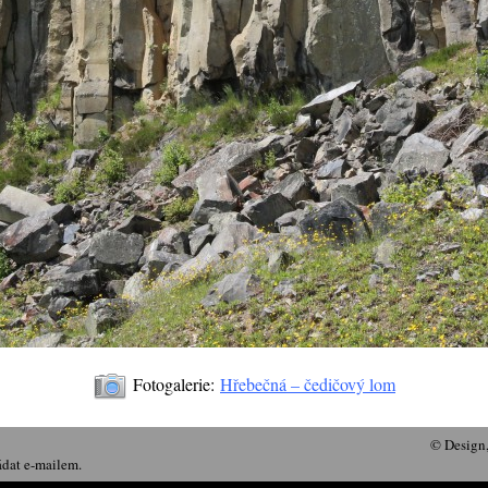
Fotogalerie:
Hřebečná – čedičový lom
© Design
ádat e-mailem.